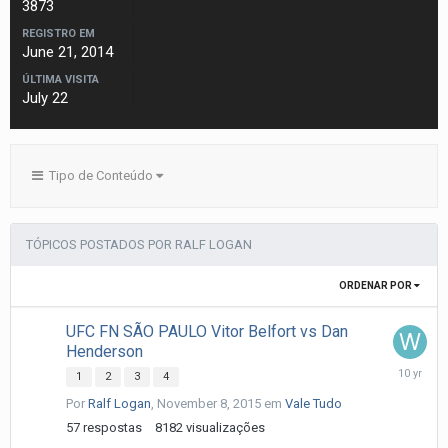
3873
REGISTRO EM
June 21, 2014
ÚLTIMA VISITA
July 22
Tipo de Conteúdo
TÓPICOS POSTADOS POR RALF LOGAN
ORDENAR POR
UFC FN SÃO PAULO Vitor Belfort vs Dan
Henderson
Novembe
1
2
3
4
9,
Por
Ralf Logan
,
November 8, 2015
em
Vale Tudo
2015
57
respostas
8182
visualizações