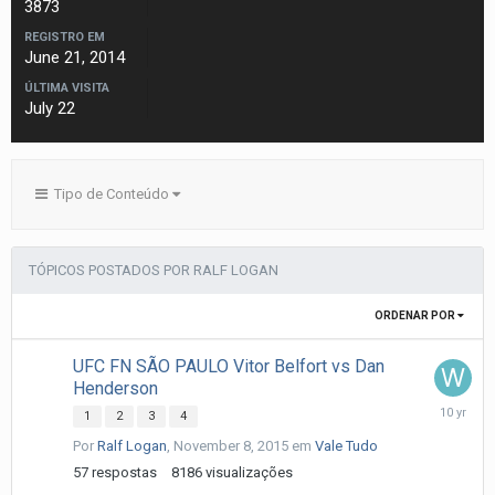
3873
REGISTRO EM
June 21, 2014
ÚLTIMA VISITA
July 22
Tipo de Conteúdo
TÓPICOS POSTADOS POR RALF LOGAN
ORDENAR POR
UFC FN SÃO PAULO Vitor Belfort vs Dan
Henderson
Novembe
1
2
3
4
9,
Por
Ralf Logan
,
November 8, 2015
em
Vale Tudo
2015
57
respostas
8186
visualizações