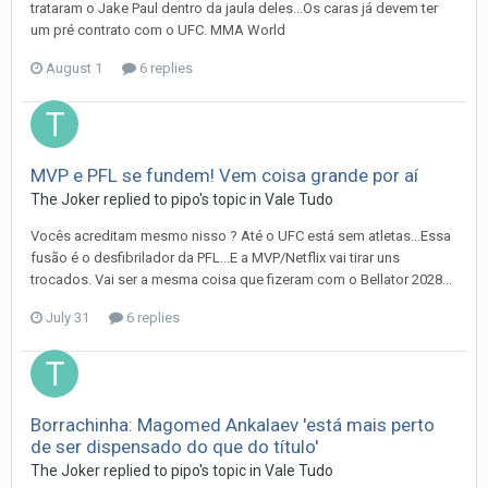
trataram o Jake Paul dentro da jaula deles...Os caras já devem ter
um pré contrato com o UFC. MMA World
August 1
6 replies
MVP e PFL se fundem! Vem coisa grande por aí
The Joker
replied to
pipo
's topic in
Vale Tudo
Vocês acreditam mesmo nisso ? Até o UFC está sem atletas...Essa
fusão é o desfibrilador da PFL...E a MVP/Netflix vai tirar uns
trocados. Vai ser a mesma coisa que fizeram com o Bellator 2028...
July 31
6 replies
Borrachinha: Magomed Ankalaev 'está mais perto
de ser dispensado do que do título'
The Joker
replied to
pipo
's topic in
Vale Tudo