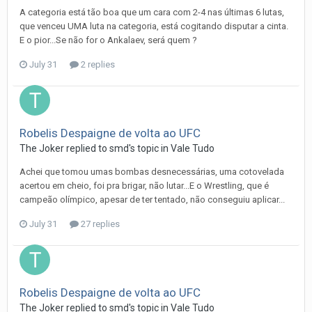
A categoria está tão boa que um cara com 2-4 nas últimas 6 lutas,
que venceu UMA luta na categoria, está cogitando disputar a cinta.
E o pior...Se não for o Ankalaev, será quem ?
July 31
2 replies
Robelis Despaigne de volta ao UFC
The Joker
replied to
smd
's topic in
Vale Tudo
Achei que tomou umas bombas desnecessárias, uma cotovelada
acertou em cheio, foi pra brigar, não lutar...E o Wrestling, que é
campeão olímpico, apesar de ter tentado, não conseguiu aplicar...
July 31
27 replies
Robelis Despaigne de volta ao UFC
The Joker
replied to
smd
's topic in
Vale Tudo