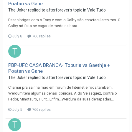
Poatan vs Gane
The Joker
replied to
afterforever
's topic in
Vale Tudo
Essas brigas com o Tony e com o Colby são espetaculares rsrs. O
Colby só falta se cagar de medo na hora.
July 8
766 replies
PBP-UFC CASA BRANCA- Topuria vs Gaethje +
Poatan vs Gane
The Joker
replied to
afterforever
's topic in
Vale Tudo
Chamar pra sair na mão em forum de Internet é foda também.
Werdum tem algumas cenas icônicas. A do Velásquez, contra o
Fedor, Minotauro, Hunt...Enfim...Werdum da suas derrapadas...
July 5
766 replies