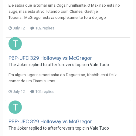
Ele sabia que ia tomar uma Coça humilhante. O Max não está no
auge, mas está ativo, lutando com Charles, Gaethje,
Topuria...McGregor estava completamente fora do jogo
July 12
102 replies
PBP-UFC 329 Holloway vs McGregor
The Joker
replied to
afterforever
's topic in
Vale Tudo
Em algum lugar na montanha do Daguestao, Khabib está feliz
comendo um Tiramisu rsrs.
July 12
102 replies
PBP-UFC 329 Holloway vs McGregor
The Joker
replied to
afterforever
's topic in
Vale Tudo