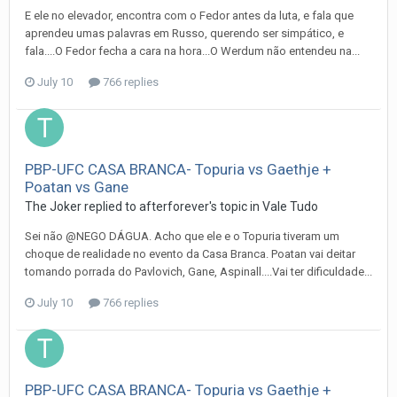
E ele no elevador, encontra com o Fedor antes da luta, e fala que
aprendeu umas palavras em Russo, querendo ser simpático, e
fala....O Fedor fecha a cara na hora...O Werdum não entendeu na...
July 10
766 replies
PBP-UFC CASA BRANCA- Topuria vs Gaethje +
Poatan vs Gane
The Joker
replied to
afterforever
's topic in
Vale Tudo
Sei não @NEGO DÁGUA. Acho que ele e o Topuria tiveram um
choque de realidade no evento da Casa Branca. Poatan vai deitar
tomando porrada do Pavlovich, Gane, Aspinall....Vai ter dificuldade...
July 10
766 replies
PBP-UFC CASA BRANCA- Topuria vs Gaethje +