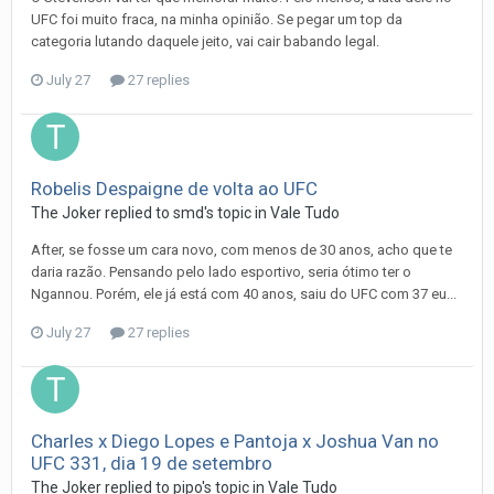
UFC foi muito fraca, na minha opinião. Se pegar um top da
categoria lutando daquele jeito, vai cair babando legal.
July 27
27 replies
Robelis Despaigne de volta ao UFC
The Joker
replied to
smd
's topic in
Vale Tudo
After, se fosse um cara novo, com menos de 30 anos, acho que te
daria razão. Pensando pelo lado esportivo, seria ótimo ter o
Ngannou. Porém, ele já está com 40 anos, saiu do UFC com 37 eu...
July 27
27 replies
Charles x Diego Lopes e Pantoja x Joshua Van no
UFC 331, dia 19 de setembro
The Joker
replied to
pipo
's topic in
Vale Tudo