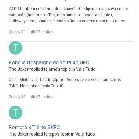
70 KG também está "virando a chave". Gaethje nem pensava em ser
campeão (sempre foi Top, mas nunca foi favorito a titulo),
Holloway idem, Charles já está no fim da carreira (assim como os...
July 30
27 replies
Robelis Despaigne de volta ao UFC
The Joker
replied to
smd
's topic in
Vale Tudo
Olha...Muito bem falado @pipo. Acho que ele está lutando nos
93KG. No minimo, seria Top 10
July 30
27 replies
Romero x Till no BKFC
The Joker
replied to
pipo
's topic in
Vale Tudo