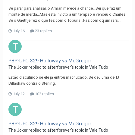
Se parar para analisar, o Arman merece a chance...Sei que faz um
monte de merda...Mas está invicto a um tempão e venceu o Charles.
Se o Gaethje fez o que fez com o Topuria...Faz com qq um rsrs. ...
July 16
23 replies
PBP-UFC 329 Holloway vs McGregor
The Joker
replied to
afterforever
's topic in
Vale Tudo
Estão discutindo se ele já entrou machucado. Se deu uma de TJ
Dillashaw contra o Sterling.
July 12
102 replies
PBP-UFC 329 Holloway vs McGregor
The Joker
replied to
afterforever
's topic in
Vale Tudo