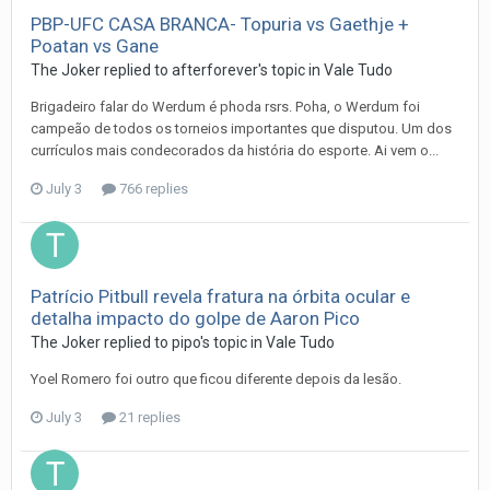
PBP-UFC CASA BRANCA- Topuria vs Gaethje +
Poatan vs Gane
The Joker
replied to
afterforever
's topic in
Vale Tudo
Brigadeiro falar do Werdum é phoda rsrs. Poha, o Werdum foi
campeão de todos os torneios importantes que disputou. Um dos
currículos mais condecorados da história do esporte. Ai vem o...
July 3
766 replies
Patrício Pitbull revela fratura na órbita ocular e
detalha impacto do golpe de Aaron Pico
The Joker
replied to
pipo
's topic in
Vale Tudo
Yoel Romero foi outro que ficou diferente depois da lesão.
July 3
21 replies