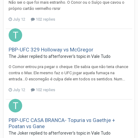
Não sei o que foi mais estranho. O Conor ou o Suíço que cavou o
próprio cartão vermelho rsrsr
July 12
102 replies
PBP-UFC 329 Holloway vs McGregor
The Joker
replied to
afterforever
's topic in
Vale Tudo
O Comor entrou pra pegar o cheque. Ele sabia que não teria chance
contra o Max. Ele mesmo faz o UFC jogar aquela fumaça na
entrada...O escorregão é culpa dele em todos os sentidos. Num...
July 12
102 replies
PBP-UFC CASA BRANCA- Topuria vs Gaethje +
Poatan vs Gane
The Joker
replied to
afterforever
's topic in
Vale Tudo