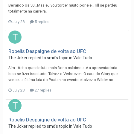
Beirando os 50...Mas eu vou torcer muito por ele...Till se perdeu
totalmente na carreira.
July 28
5 replies
Robelis Despaigne de volta ao UFC
The Joker
replied to
smd
's topic in
Vale Tudo
Sim...Acho que ele luta mais 3x no máximo até a aposentadoria.
Isso se fizer isso tudo. Talvez o Verhoeven, O cara do Glory que
venceu a última luta do Poatan no evento e talvez o Wilder no...
July 28
27 replies
Robelis Despaigne de volta ao UFC
The Joker
replied to
smd
's topic in
Vale Tudo