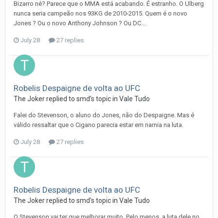
Bizarro né? Parece que o MMA está acabando. É estranho. O Ulberg
nunca seria campeão nos 93KG de 2010-2015. Quem é o novo
Jones ? Ou o novo Anthony Johnson ? Ou DC...
July 28
27 replies
Robelis Despaigne de volta ao UFC
The Joker
replied to
smd
's topic in
Vale Tudo
Falei do Stevenson, o aluno do Jones, não do Despaigne. Mas é
válido ressaltar que o Cigano parecia estar em narnia na luta.
July 28
27 replies
Robelis Despaigne de volta ao UFC
The Joker
replied to
smd
's topic in
Vale Tudo
O Stevenson vai ter que melhorar muito. Pelo menos, a luta dele no