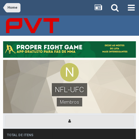
Home
NFL-UFC
Membros
TOTAL DE ITENS