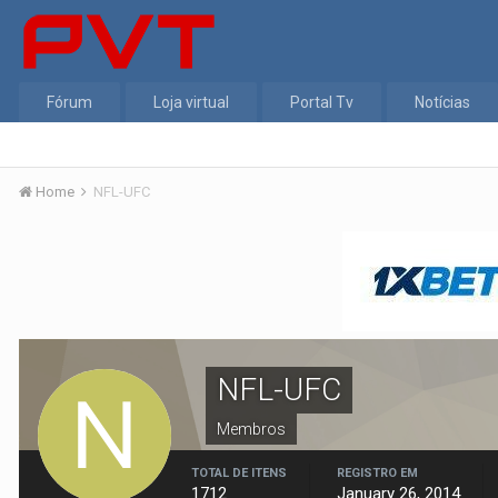
Fórum
Loja virtual
Portal Tv
Notícias
Home
NFL-UFC
NFL-UFC
Membros
TOTAL DE ITENS
REGISTRO EM
1712
January 26, 2014