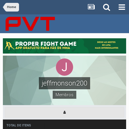
Home
jeffmonson200
Membros
TOTAL DE ITENS