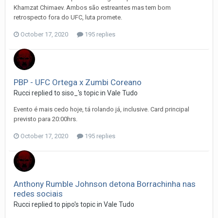
Khamzat Chimaev. Ambos são estreantes mas tem bom
retrospecto fora do UFC, luta promete.
October 17, 2020
195 replies
PBP - UFC Ortega x Zumbi Coreano
Rucci
replied to
siso_
's topic in
Vale Tudo
Evento é mais cedo hoje, tá rolando já, inclusive. Card principal
previsto para 20:00hrs.
October 17, 2020
195 replies
Anthony Rumble Johnson detona Borrachinha nas
redes sociais
Rucci
replied to
pipo
's topic in
Vale Tudo