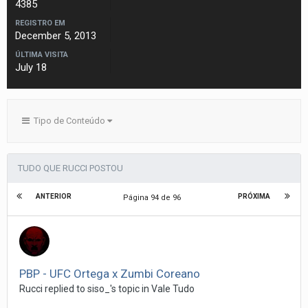
4385
REGISTRO EM
December 5, 2013
ÚLTIMA VISITA
July 18
Tipo de Conteúdo
TUDO QUE RUCCI POSTOU
ANTERIOR
PRÓXIMA
Página 94 de 96
PBP - UFC Ortega x Zumbi Coreano
Rucci
replied to
siso_
's topic in
Vale Tudo