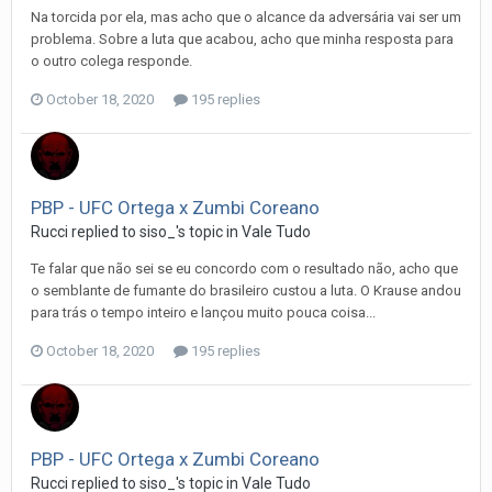
Na torcida por ela, mas acho que o alcance da adversária vai ser um
problema. Sobre a luta que acabou, acho que minha resposta para
o outro colega responde.
October 18, 2020
195 replies
PBP - UFC Ortega x Zumbi Coreano
Rucci
replied to
siso_
's topic in
Vale Tudo
Te falar que não sei se eu concordo com o resultado não, acho que
o semblante de fumante do brasileiro custou a luta. O Krause andou
para trás o tempo inteiro e lançou muito pouca coisa...
October 18, 2020
195 replies
PBP - UFC Ortega x Zumbi Coreano
Rucci
replied to
siso_
's topic in
Vale Tudo