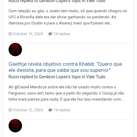
Rucci
replied to
Genilson Lopes
's topic in
Vale Tudo
Com relação ao gás, o Justin tem muito, só que quando chegou no
UFC a filosofia dele era dar show ganhando ou perdendo. As
derrotas pro Dustin e para o Alvarez meio que fizeram ele...
October 13, 2020
74 replies
Gaethje revela objetivo contra Khabib: "Quero que
ele desista, para que saiba que sou superior"
Rucci
replied to
Genilson Lopes
's topic in
Vale Tudo
Ah @Daniel Mendoza sobre ele não ter usado muito contra o
Ferguson, usou sim, tanto que a partir do segundo o Cucuy já não
tinha mais pernas para nada. É que ele faz isso mesclando com...
October 12, 2020
74 replies