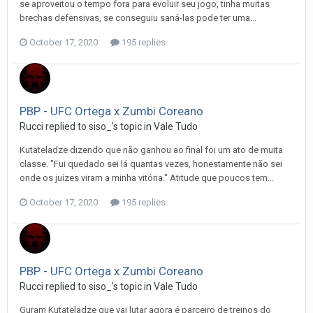
se aproveitou o tempo fora para evoluir seu jogo, tinha muitas
brechas defensivas, se conseguiu saná-las pode ter uma...
October 17, 2020
195 replies
PBP - UFC Ortega x Zumbi Coreano
Rucci
replied to
siso_
's topic in
Vale Tudo
Kutateladze dizendo que não ganhou ao final foi um ato de muita
classe. "Fui quedado sei lá quantas vezes, honestamente não sei
onde os juízes viram a minha vitória." Atitude que poucos tem...
October 17, 2020
195 replies
PBP - UFC Ortega x Zumbi Coreano
Rucci
replied to
siso_
's topic in
Vale Tudo
Guram Kutateladze que vai lutar agora é parceiro de treinos do