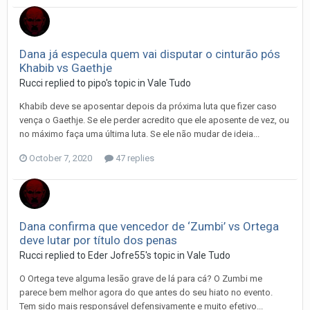
Dana já especula quem vai disputar o cinturão pós
Khabib vs Gaethje
Rucci
replied to
pipo
's topic in
Vale Tudo
Khabib deve se aposentar depois da próxima luta que fizer caso
vença o Gaethje. Se ele perder acredito que ele aposente de vez, ou
no máximo faça uma última luta. Se ele não mudar de ideia...
October 7, 2020
47 replies
Dana confirma que vencedor de ‘Zumbi’ vs Ortega
deve lutar por título dos penas
Rucci
replied to
Eder Jofre55
's topic in
Vale Tudo
O Ortega teve alguma lesão grave de lá para cá? O Zumbi me
parece bem melhor agora do que antes do seu hiato no evento.
Tem sido mais responsável defensivamente e muito efetivo...