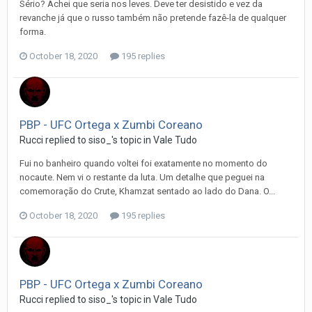
Sério? Achei que seria nos leves. Deve ter desistido e vez da
revanche já que o russo também não pretende fazê-la de qualquer
forma.
October 18, 2020
195 replies
PBP - UFC Ortega x Zumbi Coreano
Rucci
replied to
siso_
's topic in
Vale Tudo
Fui no banheiro quando voltei foi exatamente no momento do
nocaute. Nem vi o restante da luta. Um detalhe que peguei na
comemoração do Crute, Khamzat sentado ao lado do Dana. O...
October 18, 2020
195 replies
PBP - UFC Ortega x Zumbi Coreano
Rucci
replied to
siso_
's topic in
Vale Tudo