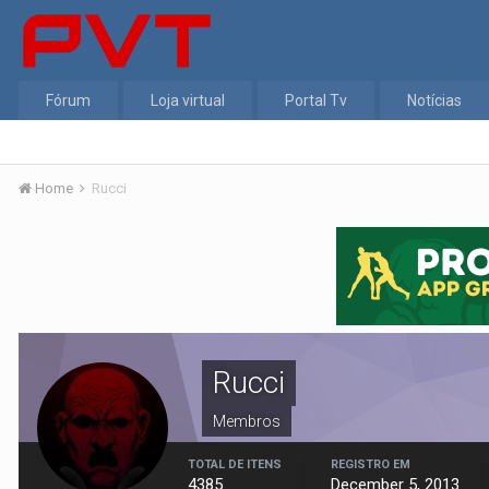
Fórum
Loja virtual
Portal Tv
Notícias
Home
Rucci
Rucci
Membros
TOTAL DE ITENS
REGISTRO EM
4385
December 5, 2013