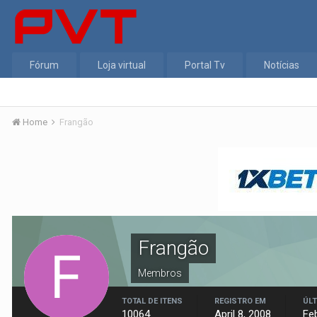
Fórum
Loja virtual
Portal Tv
Notícias
Home
Frangão
Frangão
Membros
TOTAL DE ITENS
REGISTRO EM
ÚLT
10064
April 8, 2008
Fe