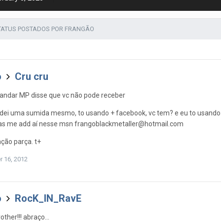
TATUS POSTADOS POR FRANGÃO
o
Cru cru
mandar MP disse que vc não pode receber
 dei uma sumida mesmo, to usando + facebook, vc tem? e eu to usando 
mas me add aí nesse msn frangoblackmetaller@hotmail.com
ção parça. t+
 16, 2012
o
RocK_IN_RavE
ther!!! abraço...