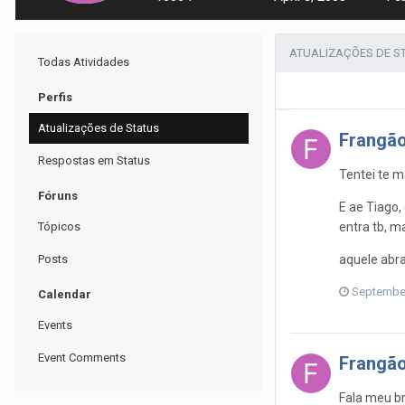
ATUALIZAÇÕES DE S
Todas Atividades
Perfis
Atualizações de Status
Frangã
Respostas em Status
Tentei te 
Fóruns
E ae Tiago,
entra tb, 
Tópicos
aquele abra
Posts
September
Calendar
Events
Event Comments
Frangã
Fala meu bro