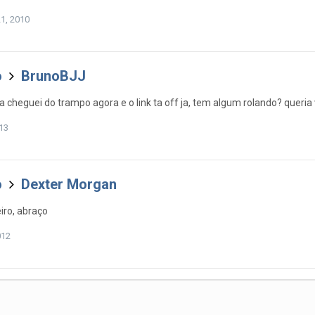
21, 2010
o
BrunoBJJ
a cheguei do trampo agora e o link ta off ja, tem algum rolando? queri
013
o
Dexter Morgan
iro, abraço
012