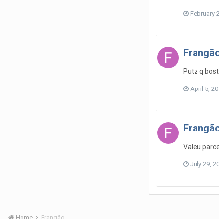
February 
Frangã
Putz q bost
April 5, 2
Frangã
Valeu parce
July 29, 2
Home
Frangão