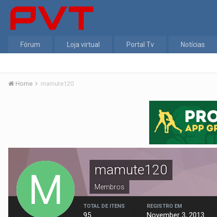
Fórum
Loja virtual
Portal Tv
Notícias
Home
mamute120
mamute120
Membros
TOTAL DE ITENS
REGISTRO EM
95
November 3, 2013