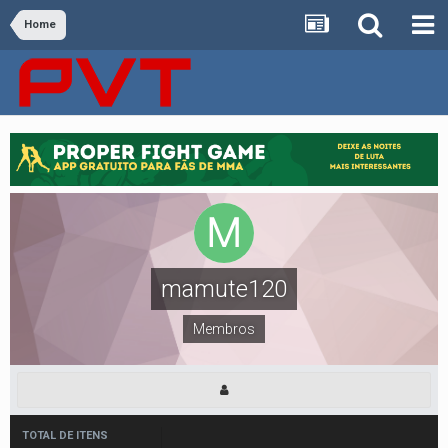
Home
mamute120
Membros
TOTAL DE ITENS