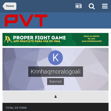
Home
Krinhaqmoralogoali
Banned
TOTAL DE ITENS