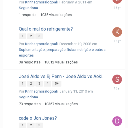
Por
Krinhaqmoralogoali
,
February 9, 2011
em
February
Segundona
9,
1
resposta
1035
visualizações
2011
Qual o mal do refrigerante?
1
2
3
February
Por
Krinhaqmoralogoali
,
December 10, 2008
em
26,
Suplementação, preparação física, nutrição e outros
2010
esportes
38
respostas
18012
visualizações
José Aldo vs Bj Penn - José Aldo vs Aoki.
1
2
3
4
5
February
Por
Krinhaqmoralogoali
,
January 11, 2010
em
10,
Segundona
2010
73
respostas
10367
visualizações
cade o Jon Jones?
1
2
3