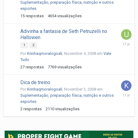
Suplementação, preparação física, nutrição e outros
2009
esportes
15
respostas
4654
visualizações
Adivinha a fantasia de Seth Petruzelli no
Hallowen
Novembe
1
2
6,
Por
Krinhaqmoralogoali
,
November 4, 2008
em
Vale
2008
Tudo
27
respostas
7769
visualizações
Dica de treino
Por
Krinhaqmoralogoali
,
November 3, 2008
em
Novembe
Suplementação, preparação física, nutrição e outros
4,
esportes
2008
2
respostas
2110
visualizações