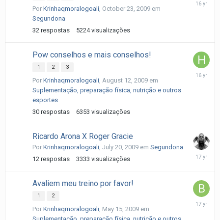
Novembe
Por
Krinhaqmoralogoali
,
October 23, 2009
em
2,
Segundona
2009
32
respostas
5224
visualizações
Pow conselhos e mais conselhos!
1
2
3
August
Por
Krinhaqmoralogoali
,
August 12, 2009
em
17,
Suplementação, preparação física, nutrição e outros
2009
esportes
30
respostas
6353
visualizações
Ricardo Arona X Roger Gracie
Por
Krinhaqmoralogoali
,
July 20, 2009
em
Segundona
July
12
respostas
3333
visualizações
25,
2009
Avaliem meu treino por favor!
1
2
May
Por
Krinhaqmoralogoali
,
May 15, 2009
em
16,
Suplementação, preparação física, nutrição e outros
2009