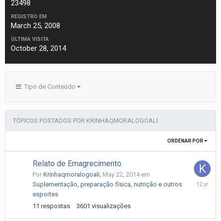
23498
REGISTRO EM
March 25, 2008
ÚLTIMA VISITA
October 28, 2014
Tipo de Conteúdo
TÓPICOS POSTADOS POR KRINHAQMORALOGOALI
ORDENAR POR
Relato de Emagrecimento.
Por
Krinhaqmoralogoali
,
May 22, 2014
em
May
Suplementação, preparação física, nutrição e outros
28,
esportes
2014
11
respostas
3601
visualizações