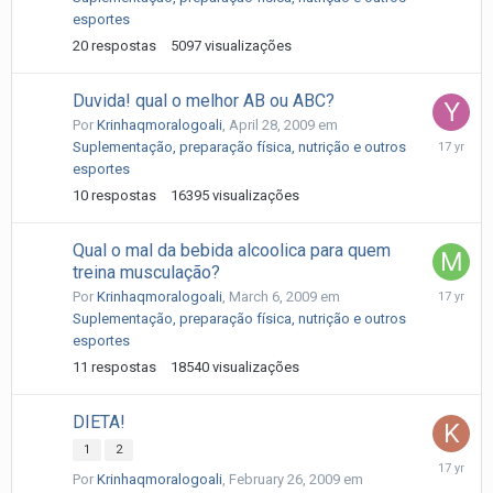
esportes
20
respostas
5097
visualizações
Duvida! qual o melhor AB ou ABC?
Por
Krinhaqmoralogoali
,
April 28, 2009
em
April
Suplementação, preparação física, nutrição e outros
29,
esportes
2009
10
respostas
16395
visualizações
Qual o mal da bebida alcoolica para quem
treina musculação?
March
Por
Krinhaqmoralogoali
,
March 6, 2009
em
22,
Suplementação, preparação física, nutrição e outros
2009
esportes
11
respostas
18540
visualizações
DIETA!
1
2
March
Por
Krinhaqmoralogoali
,
February 26, 2009
em
3,