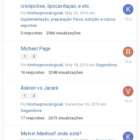
criolipolise, lipocavitaçao, e etc...
Por
Krinhaqmoralogoali
,
May 26, 2014
em
May
Suplementação, preparação física, nutrição e outros
26,
esportes
2014
0
respostas
2066
visualizações
Michael Page
1
2
May
Por
Krinhaqmoralogoali
,
May 18, 2014
em
Segundona
20,
2014
16
respostas
3248
visualizações
Askren vs Jacaré
1
2
Decembe
Por
Krinhaqmoralogoali
,
December 26, 2013
em
30,
Segundona
2013
17
respostas
2673
visualizações
Melvin Manhoef onde esta?