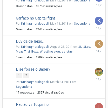
Por
Krinhaqmoralogoali
,
May 12, 2013
em
Segundona
May
8
respostas
1875
visualizações
14,
2013
Garfaço no Capital fight
Por
Krinhaqmoralogoali
,
May 11, 2013
em
Segundona
May
5
respostas
1243
visualizações
11,
2013
Duvida de leigo..
Por
Krinhaqmoralogoali
,
August 28, 2011
em
Jiu-Jitsu,
Septemb
Muay Thai, Boxe, Wrestling e outras lutas
4,
3
respostas
1709
visualizações
2011
E se fosse o Bader?
1
2
March
Por
Krinhaqmoralogoali
,
March 24, 2011
em
26,
Segundona
2011
17
respostas
2327
visualizações
Paulão vs Toquinho