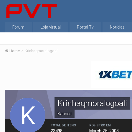
Fórum
Loja virtual
Portal Tv
Notícias
Home
Krinhaqmoralogoali
Krinhaqmoralogoali
Banned
TOTAL DE ITENS
REGISTRO EM
23498
March 25, 2008