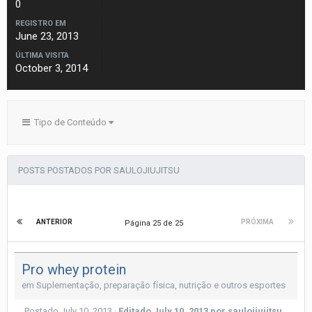
0
REGISTRO EM
June 23, 2013
ÚLTIMA VISITA
October 3, 2014
Tipo de Conteúdo
POSTS POSTADOS POR SAULOJIUJITSU
ANTERIOR
PRÓXIMA
Página 25 de 25
Pro whey protein
em
Suplementação, preparação física, nutrição e outros esportes
Postado
July 10, 2013
·
Editado
July 10, 2013
por saulojiujitsu