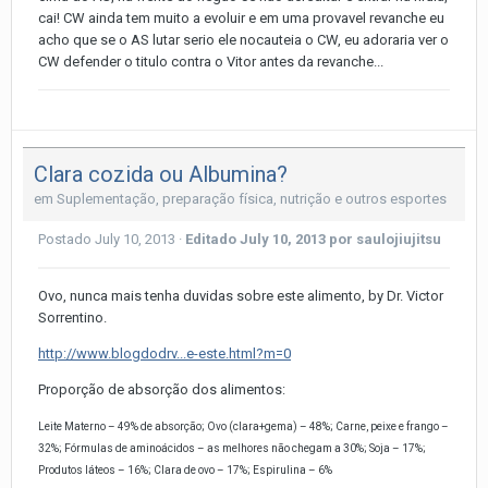
cai! CW ainda tem muito a evoluir e em uma provavel revanche eu
acho que se o AS lutar serio ele nocauteia o CW, eu adoraria ver o
CW defender o titulo contra o Vitor antes da revanche...
Clara cozida ou Albumina?
em
Suplementação, preparação física, nutrição e outros esportes
Postado
July 10, 2013
·
Editado
July 10, 2013
por saulojiujitsu
Ovo, nunca mais tenha duvidas sobre este alimento, by Dr. Victor
Sorrentino.
http://www.blogdodrv...e-este.html?m=0
Proporção de absorção dos alimentos:
Leite Materno – 49% de absorção;
Ovo (clara+gema) – 48%;
Carne, peixe e frango –
32%;
Fórmulas de aminoácidos – as melhores não chegam a 30%;
Soja – 17%;
Produtos láteos – 16%;
Clara de ovo – 17%;
Espirulina – 6%