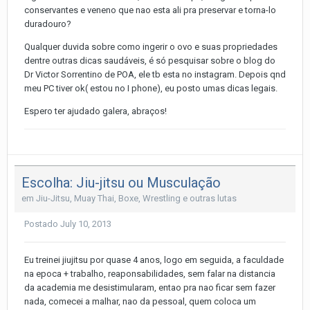
conservantes e veneno que nao esta ali pra preservar e torna-lo
duradouro?
Qualquer duvida sobre como ingerir o ovo e suas propriedades
dentre outras dicas saudáveis, é só pesquisar sobre o blog do
Dr Victor Sorrentino de POA, ele tb esta no instagram. Depois qnd
meu PC tiver ok( estou no I phone), eu posto umas dicas legais.
Espero ter ajudado galera, abraços!
Escolha: Jiu-jitsu ou Musculação
em
Jiu-Jitsu, Muay Thai, Boxe, Wrestling e outras lutas
Postado
July 10, 2013
Eu treinei jiujitsu por quase 4 anos, logo em seguida, a faculdade
na epoca + trabalho, reaponsabilidades, sem falar na distancia
da academia me desistimularam, entao pra nao ficar sem fazer
nada, comecei a malhar, nao da pessoal, quem coloca um