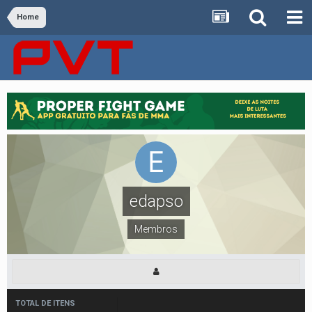
Home
edapso
Membros
TOTAL DE ITENS