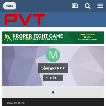
Home
Menezess
Membros
TOTAL DE ITENS