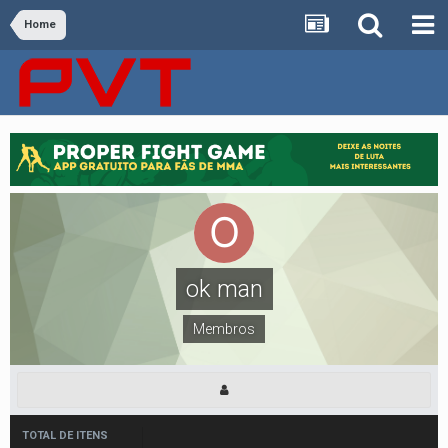
Home
ok man
Membros
TOTAL DE ITENS