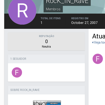
RocK_IN_RavE
Membros
TOTAL DE ITENS
REGISTRO EM
1
October 27, 2007
Atua
REPUTAÇÃO
0
Veja to
Neutra
1 SEGUIDOR
SOBRE ROCK_IN_RAVE