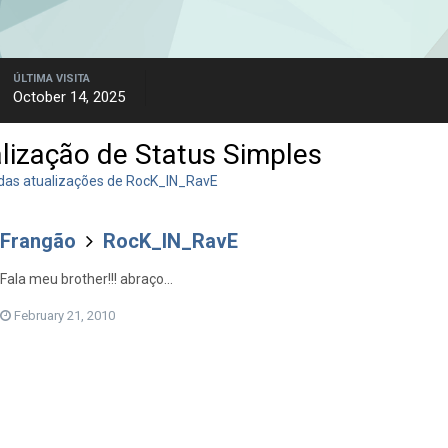
ÚLTIMA VISITA
October 14, 2025
lização de Status Simples
das atualizações de RocK_IN_RavE
Frangão
RocK_IN_RavE
Fala meu brother!!! abraço...
February 21, 2010