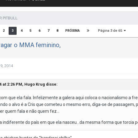
R PITBULL
Página 3 de 65
2
3
4
5
6
7
8
PRÓXIMA
ragar o MMA feminino,
9, 2014
4 at 2:26 PM, Hugo Krug disse:
om que ela fala. Infelizmente a galera aqui coloca o nacionalismo a fr
ndo o alvo é a Cris que cometeu o mesmo erro, diga-se de passagem, 
er quem fala e não quem fez...
 indiferente do país em que ela nasceu...da mesma forma que torcia pelo