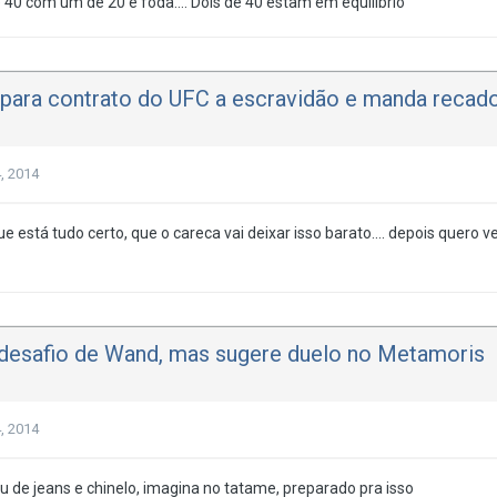
 40 com um de 20 é foda.... Dois de 40 estam em equilíbrio
ara contrato do UFC a escravidão e manda recado
, 2014
e está tudo certo, que o careca vai deixar isso barato.... depois quero
 desafio de Wand, mas sugere duelo no Metamoris
, 2014
 de jeans e chinelo, imagina no tatame, preparado pra isso