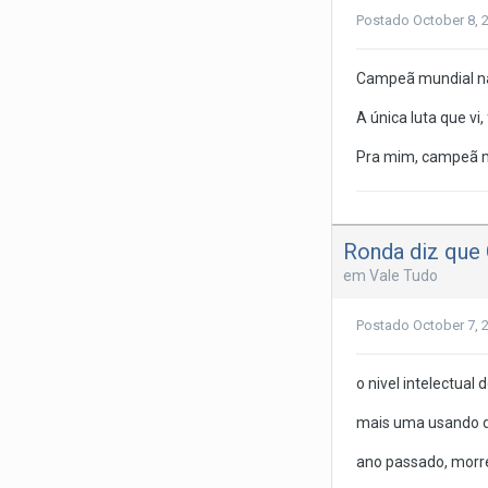
Postado
October 8, 
Campeã mundial na
A única luta que vi
Pra mim, campeã mu
Ronda diz que 
em
Vale Tudo
Postado
October 7, 
o nivel intelectual 
mais uma usando de
ano passado, morrer