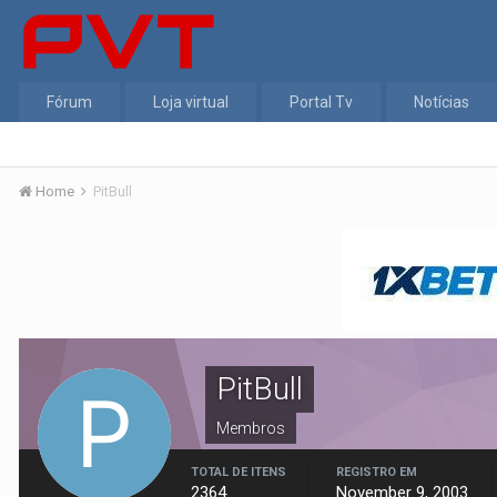
Fórum
Loja virtual
Portal Tv
Notícias
Home
PitBull
PitBull
Membros
TOTAL DE ITENS
REGISTRO EM
2364
November 9, 2003