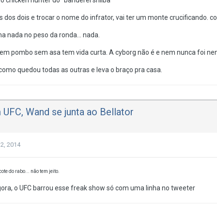
 chicken hunter do "banderei shilba"
dos dois e trocar o nome do infrator, vai ter um monte crucificando. c
a nada no peso da ronda... nada.
m pombo sem asa tem vida curta. A cyborg não é e nem nunca foi nenh
como quedou todas as outras e leva o braço pra casa.
UFC, Wand se junta ao Bellator
2, 2014
cote do rabo... não tem jeito.
gora, o UFC barrou esse freak show só com uma linha no tweeter