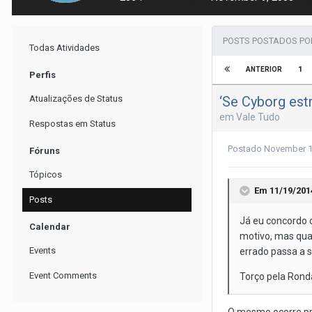
POSTS POSTADOS PO
Todas Atividades
1
ANTERIOR
Perfis
‘Se Cyborg est
Atualizações de Status
em
Vale Tudo
Respostas em Status
Postado
November 1
Fóruns
Tópicos
Em 11/19/201
Posts
Já eu concordo c
Calendar
motivo, mas qua
Events
errado passa a s
Event Comments
Torço pela Ronda