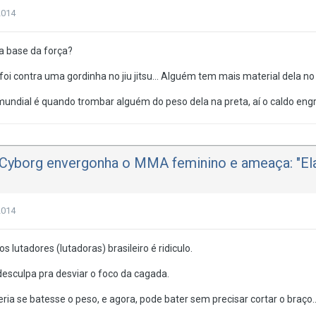
2014
 base da força?
, foi contra uma gordinha no jiu jitsu... Alguém tem mais material dela n
ndial é quando trombar alguém do peso dela na preta, aí o caldo eng
Cyborg envergonha o MMA feminino e ameaça: "Ela
2014
dos lutadores (lutadoras) brasileiro é ridiculo.
sculpa pra desviar o foco da cagada.
ia se batesse o peso, e agora, pode bater sem precisar cortar o braço...