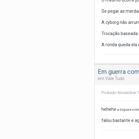
O mesmo ocorre pro
Se pegar as merdas 
A cyborg não arrum
Trocação baseada e
A ronda queda ela 
Em guerra com 
em
Vale Tudo
Postado
November 1
hehehe
a lingua é o chi
falou bastante e a