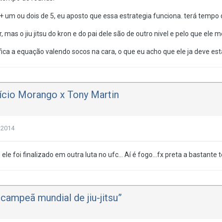
+ um ou dois de 5, eu aposto que essa estrategia funciona. terá tempo 
r, mas o jiu jitsu do kron e do pai dele são de outro nivel e pelo que e
ica a equação valendo socos na cara, o que eu acho que ele ja deve est
ício Morango x Tony Martin
 2014
le foi finalizado em outra luta no ufc... Aí é fogo...fx preta a bastante
campeã mundial de jiu-jitsu”