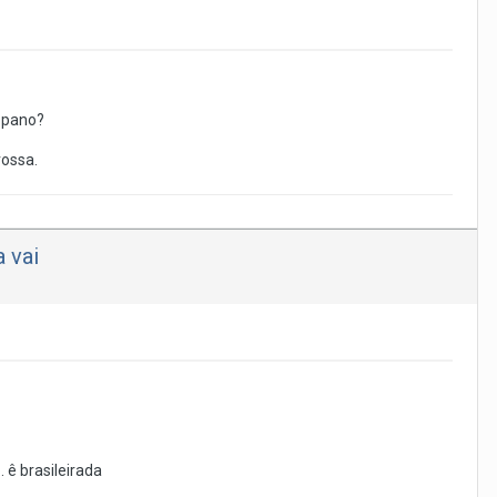
o pano?
rossa.
 vai
 ê brasileirada