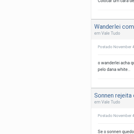
Colocar um cara de
Wanderlei comp
em
Vale Tudo
Postado
November 4
o wanderlei acha qu
pelo dana white...
Sonnen rejeita
em
Vale Tudo
Postado
November 4
Se o sonnen quedou