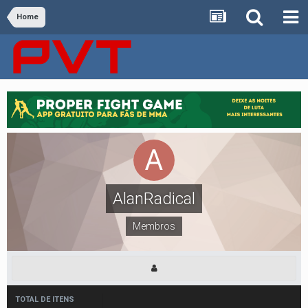
Home
AlanRadical
Membros
TOTAL DE ITENS