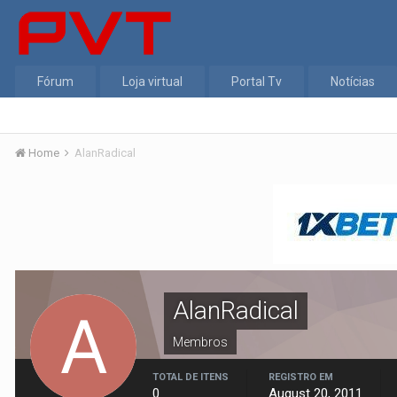
Fórum
Loja virtual
Portal Tv
Notícias
Home
AlanRadical
AlanRadical
Membros
TOTAL DE ITENS
REGISTRO EM
0
August 20, 2011