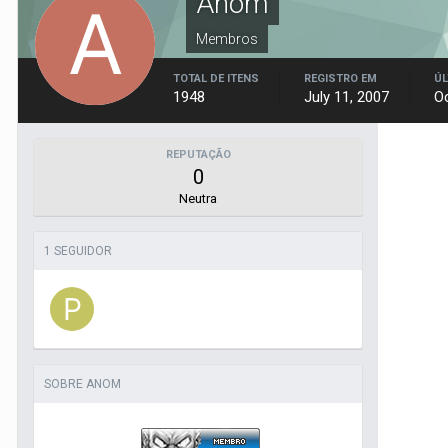
Anom
Membros
TOTAL DE ITENS
REGISTRO EM
ÚL
1948
July 11, 2007
Oc
REPUTAÇÃO
0
Neutra
1 SEGUIDOR
SOBRE ANOM