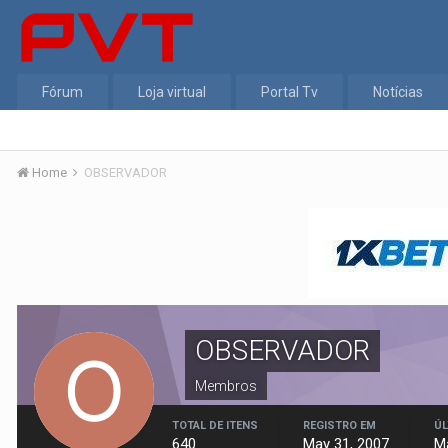
Fórum
Loja virtual
Portal Tv
Notícias
Home
OBSERVADOR
OBSERVADOR
Membros
TOTAL DE ITENS
REGISTRO EM
ÚL
640
May 31, 2007
M