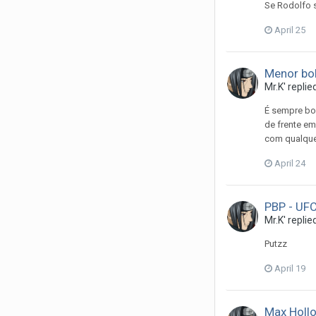
Se Rodolfo s
April 25
Menor bol
Mr.K'
replie
É sempre bom
de frente em
com qualquer
April 24
PBP - UFC
Mr.K'
replie
Putzz
April 19
Max Hollo