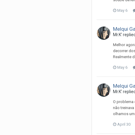
May 6
Melqui G
Mr.K'
replie
Melhor agora
decorrer dos
Realmente de
May 6
Melqui G
Mr.K'
replie
O problema 
não treinava
olhamos uma
April 30