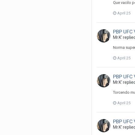
Que vacilo 
April 25
PBP UFC V
Mr.K'
replie
Norma superi
April 25
PBP UFC V
Mr.K'
replie
Torcendo mui
April 25
PBP UFC V
Mr.K'
replie