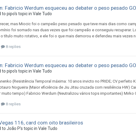
n: Fabricio Werdum esqueceu ao debater o peso pesado G
d to
pipo
's topic in
Vale Tudo
recer, mas Miocic foi o campeão peso pesado que teve mais dias como campe
mínio foi somado nas duas vezes que foi campeão e conseguiu recuperar. Lo
o título muito rotativo, e ele foi o que mais demorou e defendeu mais vezes
8 replies
n: Fabricio Werdum esqueceu ao debater o peso pesado G
d to
pipo
's topic in
Vale Tudo
nenko (Resistência Temporal máxima: 10 anos invicto no PRIDE; CV perfeito 
tauro Nogueira (Maior eficiência de Jiu Jitsu cruzada com resiliência HW) Ca
muito tempo) Fabricio Werdum (Neutralizou vários tops importantes) Mirko Cr
8 replies
egas 116, card com oito brasileiros
d to
João P
's topic in
Vale Tudo