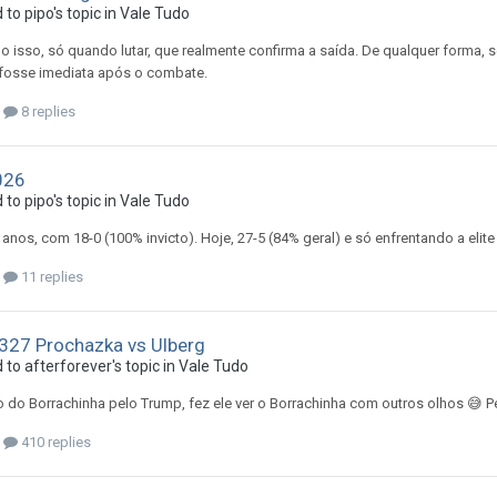
d to
pipo
's topic in
Vale Tudo
isso, só quando lutar, que realmente confirma a saída. De qualquer forma, se
 fosse imediata após o combate.
8 replies
026
d to
pipo
's topic in
Vale Tudo
anos, com 18-0 (100% invicto). Hoje, 27-5 (84% geral) e só enfrentando a elite
11 replies
327 Prochazka vs Ulberg
d to
afterforever
's topic in
Vale Tudo
 do Borrachinha pelo Trump, fez ele ver o Borrachinha com outros olhos 😅
410 replies