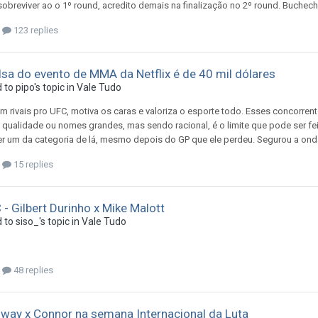
obreviver ao o 1º round, acredito demais na finalização no 2º round. Buchec
123 replies
sa do evento de MMA da Netflix é de 40 mil dólares
d to
pipo
's topic in
Vale Tudo
 rivais pro UFC, motiva os caras e valoriza o esporte todo. Esses concorren
 qualidade ou nomes grandes, mas sendo racional, é o limite que pode ser fei
 um da categoria de lá, mesmo depois do GP que ele perdeu. Segurou a onda, g
15 replies
 - Gilbert Durinho x Mike Malott
d to
siso_
's topic in
Vale Tudo
48 replies
way x Connor na semana Internacional da Luta