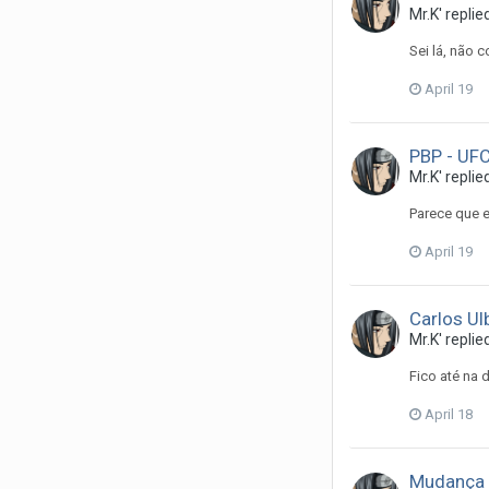
Mr.K'
replie
Sei lá, não c
April 19
PBP - UFC
Mr.K'
replie
Parece que e
April 19
Carlos Ul
Mr.K'
replie
Fico até na d
April 18
Mudança n