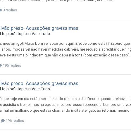
8 replies
alvão preso. Acusações gravíssimas
d to
pipo
's topic in
Vale Tudo
, meu amigo!! Muito bom ver você por aqui!! E você como está?? Espero que
 anos, impossível não haver medidas cabíveis, me recuso a acreditar que ning
ve existir uma blindagem que não deixa ir à tona (com exceção desse caso), 
196 replies
alvão preso. Acusações gravíssimas
d to
pipo
's topic in
Vale Tudo
é que hoje em dia estão sexualizando demais o Jiu. Desde quando treinava, 
 e assistia o treino, mas na época, meu professor repreendia. Lembro uma v
 mulher malhando que estava chamando muita atenção, ao retornar, mesmo e
196 replies