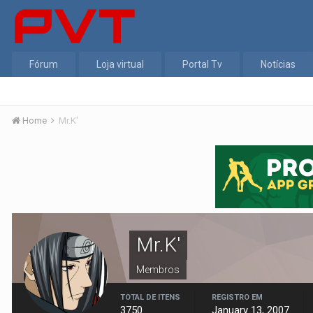
Fórum
Loja virtual
Portal Tv
Notícias
Home
Mr.K'
Mr.K'
Membros
TOTAL DE ITENS
REGISTRO EM
3750
January 13, 2007