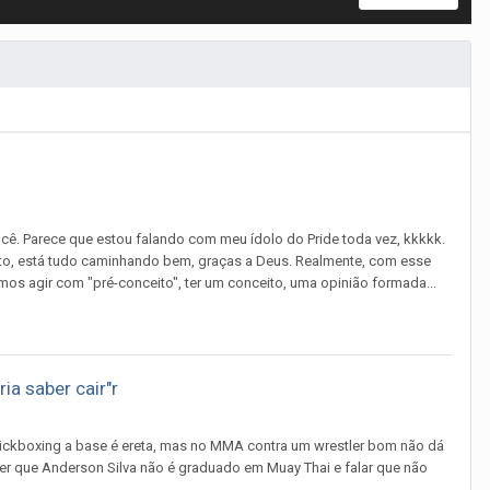
cê. Parece que estou falando com meu ídolo do Pride toda vez, kkkkk.
to, está tudo caminhando bem, graças a Deus. Realmente, com esse
s agir com "pré-conceito", ter um conceito, uma opinião formada...
ia saber cair"r
 kickboxing a base é ereta, mas no MMA contra um wrestler bom não dá
dizer que Anderson Silva não é graduado em Muay Thai e falar que não