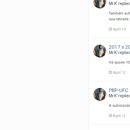
Mr.K'
replie
Também acho 
sua retirada
April 14
2017 x 2
Mr.K'
replie
Há quase 10 
April 12
PBP-UFC 
Mr.K'
replie
A submissão
April 12