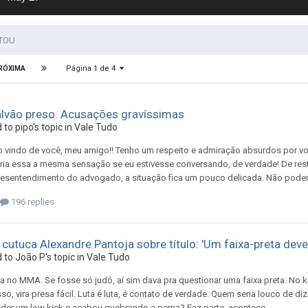
STOU
Página 1 de 4
RÓXIMA
alvão preso. Acusações gravíssimas
d to
pipo
's topic in
Vale Tudo
 vindo de você, meu amigo!! Tenho um respeito e admiração absurdos por vo
ria essa a mesma sensação se eu estivesse conversando, de verdade! De res
desentendimento do advogado, a situação fica um pouco delicada. Não podemo
196 replies
utuca Alexandre Pantoja sobre título: 'Um faixa-preta dever
d to
João P
's topic in
Vale Tudo
 no MMA. Se fosse só judô, aí sim dava pra questionar uma faixa preta. No
sso, vira presa fácil. Luta é luta, é contato de verdade. Quem seria louco de 
der um low kick e acabou quebrando a perna? Faz parte, acontece.