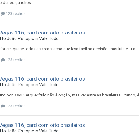
perder os ganchos
123 replies
egas 116, card com oito brasileiros
d to
João P
's topic in
Vale Tudo
or em quase todas as áreas, acho que leva fácil na decisão, mas luta é luta.
123 replies
egas 116, card com oito brasileiros
d to
João P
's topic in
Vale Tudo
to por isso! Sei que título não é opção, mas ver estrelas brasileiras lutando
123 replies
egas 116, card com oito brasileiros
d to
João P
's topic in
Vale Tudo