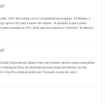
OAT
ão, 1367 dias totais com 2 conquistas/reconquitas, 4 Defesas, o
go após é do Cain e assim em diante... A questão é que o peso
 no peso pesado no UFC, acho que isso explica o "domínio" do Miocic.
OAT
KO/Sub) Stipe Miocic (Maior Fator de Domínio de Era contra campeões
in Velasquez (Pico de dominância mais brutal da história, só não
o Cop (Pico letal absoluto em Trocação na era de ouro) ...