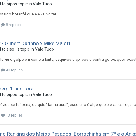
d to
pipo
's topic in
Vale Tudo
onsigo botar fé que ele vai voltar
8 replies
 - Gilbert Durinho x Mike Malott
d to
siso_
's topic in
Vale Tudo
le viu o golpe em câmera lenta, esquivou e aplicou o contra golpe, que nocau
48 replies
berg 1 ano fora
d to
pipo
's topic in
Vale Tudo
úvida se foi pena, ou quis "farma aura", esse erro é algo que ele vai carregar p
13 replies
o Ranking dos Meios Pesados. Borrachinha em 7º e o Ankal