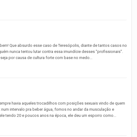
 bem! Que absurdo esse caso de Teresópolis, diante de tantos casos no
uém nunca tentou lutar contra essa imundície desses "profissionais".
seja por causa de cultura forte com base no medo...
sempre havia aqueles trocadilhos com posições sexuais vindo de quem
ez num intervalo pra beber água, fomos no andar da musculação e
le tendo 20 e poucos anos na época, ele deu um esporro como...