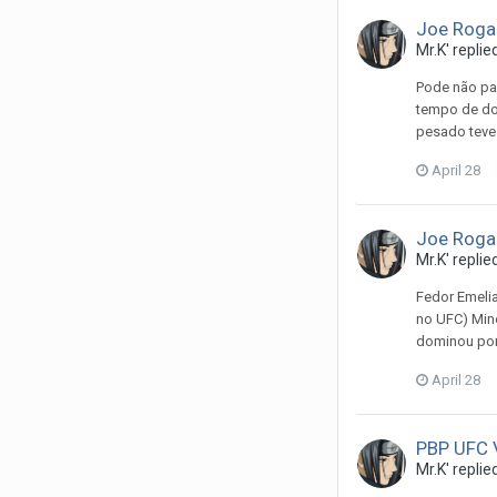
Joe Roga
Mr.K'
replie
Pode não pa
tempo de do
pesado teve 
April 28
Joe Roga
Mr.K'
replie
Fedor Emelia
no UFC) Mino
dominou por 
April 28
PBP UFC V
Mr.K'
replie