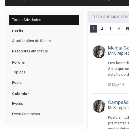
TUDO QUE MR.K' PO
Todas Atividades
1
2
3
4
P
Perfis
Atualizações de Status
Melqui G
Respostas em Status
Mr.K'
replie
Fóruns
Fico honrado
Acho que se
Tópicos
detalhe do 
Posts
May 14
Calendar
Campeão c
Events
Mr.K'
replie
Event Comments
Postura muda
pra manter i
soube defen