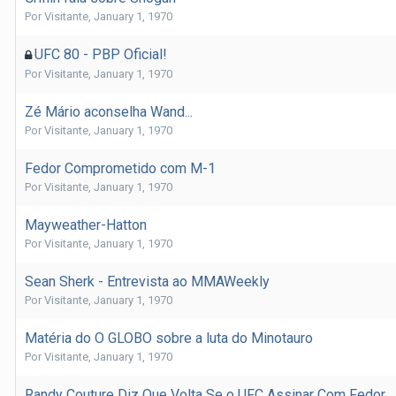
Por
Visitante
,
January 1, 1970
UFC 80 - PBP Oficial!
Por
Visitante
,
January 1, 1970
Zé Mário aconselha Wand...
Por
Visitante
,
January 1, 1970
Fedor Comprometido com M-1
Por
Visitante
,
January 1, 1970
Mayweather-Hatton
Por
Visitante
,
January 1, 1970
Sean Sherk - Entrevista ao MMAWeekly
Por
Visitante
,
January 1, 1970
Matéria do O GLOBO sobre a luta do Minotauro
Por
Visitante
,
January 1, 1970
Randy Couture Diz Que Volta Se o UFC Assinar Com Fedor