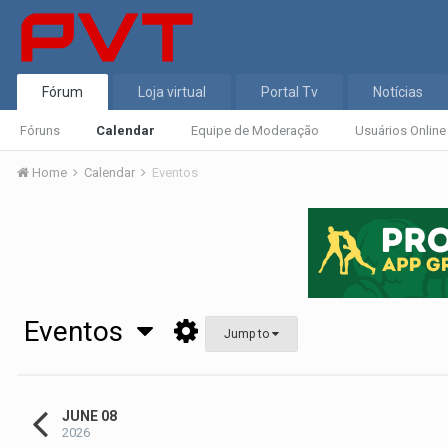
Fórum
Loja virtual
Portal Tv
Notícias
Fóruns
Calendar
Equipe de Moderação
Usuários Online
Home
Calendar
Eventos
Eventos
Jump to
JUNE 08
2026