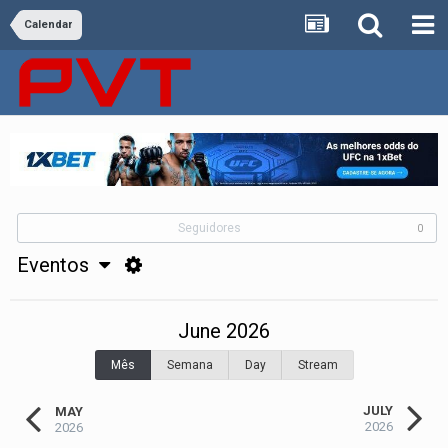
Calendar
Seguidores
0
Eventos
June 2026
Mês
Semana
Day
Stream
JULY
MAY
2026
2026