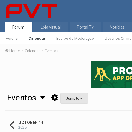
Fórum
Loja virtual
Portal Tv
Notícias
Fóruns
Calendar
Equipe de Moderação
Usuários Online
Home
Calendar
Eventos
Eventos
Jump to
OCTOBER 14
2025